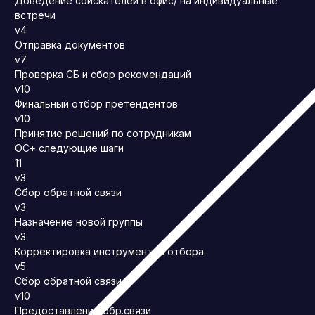
Доведение соискателей в офис/ на индивидуальные
встречи
v4
Отправка документов
v7
Проверка СБ и сбор рекомендаций
v10
Финальный отбор претендентов
v10
Принятие решений по сотрудникам
ОС+ следующие шаги
11
v3
Сбор обратной связи
v3
Назначение новой группы
v3
Корректировка инструментов отбора
v5
Сбор обратной связи
v10
Предоставление обр.связи