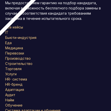
Мы предоставляем гарантию на подбор кандидата,
включая возможность бесплатного подбора замены в
случае несоответствия кандидата требованиям
заказчика в течение испытательного срока.
Все кейсы
IT
Бьюти-индустрия
Еда
Медицина
Перевозки
Производство
Строительство
Торговля
Услуги
HR- система
HR-бренд
Адаптация
Аудит
Найм
Обучение
Система адаптации и обучения