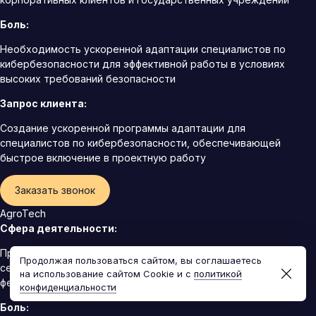
Боль:
Необходимость ускоренной адаптации специалистов по
кибербезопасности для эффективной работы в условиях
высоких требований безопасности
Запрос клиента:
Создание ускоренной программы адаптации для
специалистов по кибербезопасности, обеспечивающей
быстрое включение в проектную работу
Заказать звонок
AgroTech
Сфера деятельности:
Производитель и поставщик современного
Продолжая пользоваться сайтом, вы соглашаетесь
сельскохозяйственного оборудования и технологий для
на использование сайтом Cookie и с
политикой
фермеров и агрохолдингов
конфиденциальности
Боль: