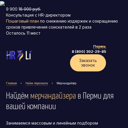
9 900
18 000 руб.
Консультация с HR-директором
Пошаговый план
по снижению издержек и сокращению
сроков привлечения соискателей в 2 раза
Осталось
11
мест
Пермь
8 (800) 302-29-85
Заказать
звонок
Главная
›
Найм персонала
›
Мерчандайзер
Найдём
мерчандайзера
в Перми
для
вашей компании
Занимаемся массовым и линейным подбором