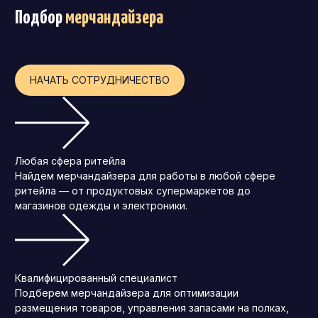
Подбор
мерчандайзера
Операционный директор (COO)
Директор по персоналу (HR-директор)
Директор по стратегическому развитию
НАЧАТЬ СОТРУДНИЧЕСТВО
Финансовый директор (CFO)
Технический директор (CTO)
Мировой HR
Любая сфера ритейла
Франшиза
Найдем мерчандайзера для работы в любой сфере
ритейла — от продуктовых супермаркетов до
магазинов одежды и электроники.
Квалифицированный специалист
Подберем мерчандайзера для оптимизации
размещения товаров, управления запасами на полках,