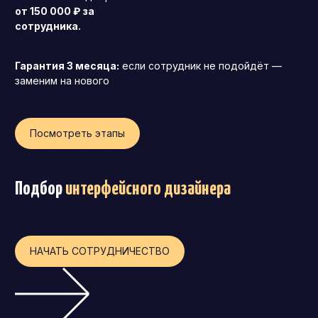
от 150 000 ₽ за
Операционный директор (COO)
сотрудника.
Директор по персоналу (HR-директор)
Директор по стратегическому развитию
Гарантия 3 месяца:
если сотрудник не подойдёт —
заменим на нового
Финансовый директор (CFO)
Технический директор (CTO)
Посмотреть этапы
Мировой HR
Франшиза
Подбор
интерфейсного дизайнера
НАЧАТЬ СОТРУДНИЧЕСТВО