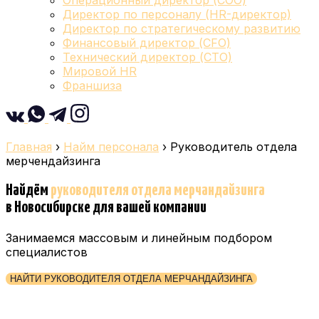
Операционный директор (COO)
Директор по персоналу (HR-директор)
Директор по стратегическому развитию
Финансовый директор (CFO)
Технический директор (CTO)
Мировой HR
Франшиза
Главная
›
Найм персонала
›
Руководитель отдела
мерчендайзинга
Найдём
руководителя отдела мерчандайзинга
в Новосибирске
для вашей компании
Занимаемся массовым и линейным подбором
специалистов
НАЙТИ РУКОВОДИТЕЛЯ ОТДЕЛА МЕРЧАНДАЙЗИНГА