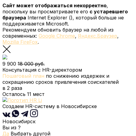
Сайт может отображаться некорректно
,
поскольку вы просматриваете его
с устаревшего
браузера
Internet Explorer (
), который больше не
поддерживается Microsoft.
Рекомендуем обновить браузер на любой из
современных:
Google Chrome
,
Яндекс.Браузер
,
Mozilla FireFox
.
9 900
18 000 руб.
Консультация с HR-директором
Пошаговый план
по снижению издержек и
сокращению сроков привлечения соискателей
в 2 раза
Осталось
11
мест
Создаем HR-систему
в Новосибирске
Новосибирск
Вы из
?
Да
Выбрать другой