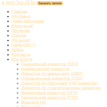
8 (800) 302-29-85
Заказать звонок
Главная
HR-бренд
Найм персонала
Адаптация
Обучение
Оценка
HR-аудит
Найм СЕО -1
Кейсы
Контакты
Все услуги
Генеральный директор (CEO)
Коммерческий директор
Директор по маркетингу (CMO)
Операционный директор (COO)
Директор по персоналу (HR-директор)
Директор по стратегическому развитию
Финансовый директор (CFO)
Технический директор (CTO)
Мировой HR