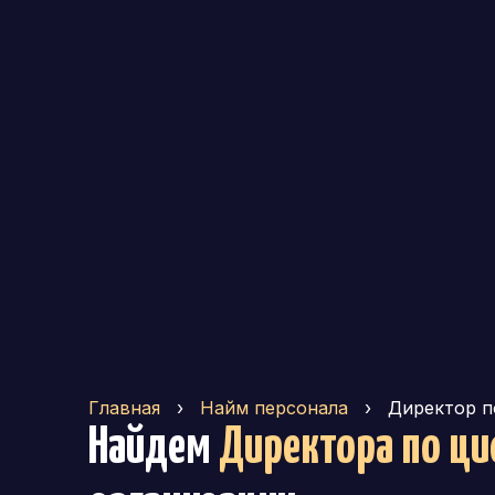
Главная
›
Найм персонала
›
Директор п
Найдем
Директора по ц