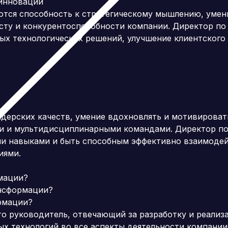
 инноваций
ются способность к стратегическому мышлению, умен
осту и конкурентоспособности компании. Директор п
ых технологических решений, улучшение клиентского
идерских качеств, умение вдохновлять и мотивироват
и и мультидисциплинарными командами. Директор п
 навыками и быть способным эффективно взаимодейс
иями.
мации?
ансформации?
рмации?
 руководитель, отвечающий за разработку и реализа
ых технологий во все аспекты деятельности компании