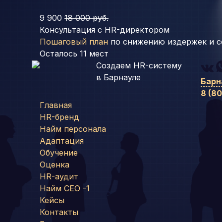
9 900
18 000 руб.
Консультация с HR-директором
Пошаговый план
по снижению издержек и с
Осталось
11
мест
Создаем HR-систему
в Барнауле
Барн
8 (8
Главная
HR-бренд
Найм персонала
Адаптация
Обучение
Оценка
HR-аудит
Найм СЕО -1
Кейсы
Контакты