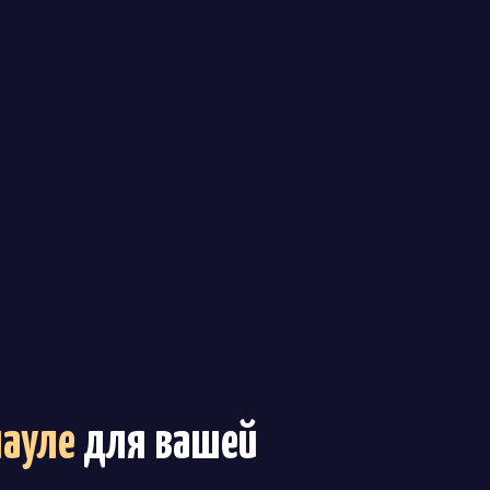
науле
для вашей