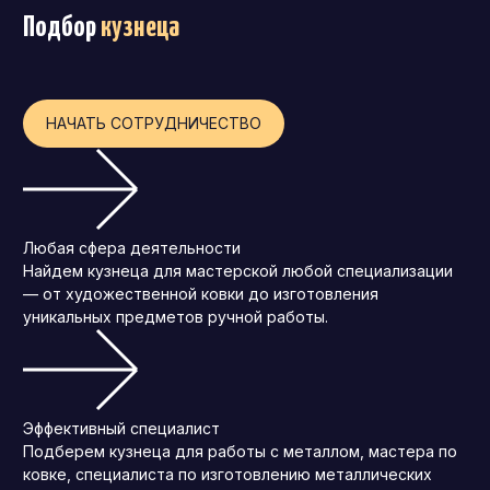
Подбор
кузнеца
Операционный директор (COO)
Директор по персоналу (HR-директор)
Директор по стратегическому развитию
НАЧАТЬ СОТРУДНИЧЕСТВО
Финансовый директор (CFO)
Технический директор (CTO)
Мировой HR
Любая сфера деятельности
Франшиза
Найдем кузнеца для мастерской любой специализации
— от художественной ковки до изготовления
уникальных предметов ручной работы.
Эффективный специалист
Подберем кузнеца для работы с металлом, мастера по
ковке, специалиста по изготовлению металлических