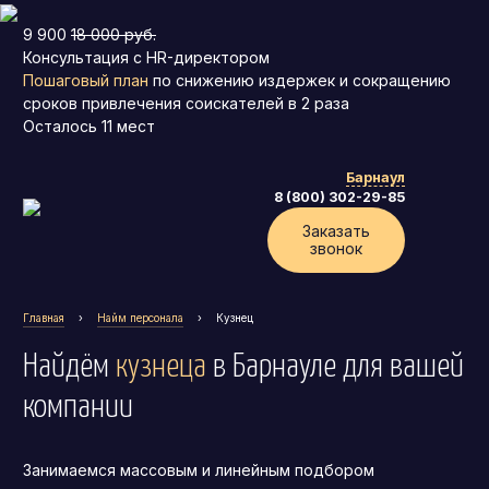
9 900
18 000 руб.
Консультация с HR-директором
Пошаговый план
по снижению издержек и сокращению
сроков привлечения соискателей в 2 раза
Осталось
11
мест
Барнаул
8 (800) 302-29-85
Заказать
звонок
Главная
›
Найм персонала
›
Кузнец
Найдём
кузнеца
в Барнауле
для вашей
компании
Занимаемся массовым и линейным подбором