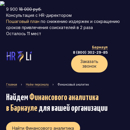
9 900
18 000 руб.
Консультация с HR-директором
Пошаговый план
по снижению издержек и сокращению
сроков привлечения соискателей в 2 раза
Осталось
11
мест
Барнаул
8 (800) 302-29-85
Заказать
звонок
Главная
›
Найм персонала
›
Финансовый аналитик
Найдем
Финансового аналитика
в Барнауле
для вашей организации
Найти Финансового аналитика