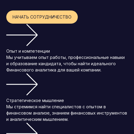
Операционный директор (COO)
НАЧАТЬ СОТРУДНИЧЕСТВО
Директор по персоналу (HR-директор)
Директор по стратегическому развитию
Финансовый директор (CFO)
Технический директор (CTO)
Опыт и компетенции
Мы учитываем опыт работы, профессиональные навыки
Мировой HR
и образование кандидата, чтобы найти идеального
Франшиза
Финансового аналитика для вашей компании.
Стратегическое мышление
Мы стремимся найти специалистов с опытом в
финансовом анализе, знанием финансовых инструментов
и аналитическим мышлением.