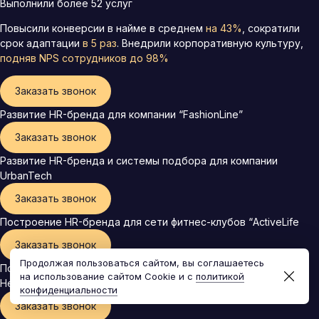
Выполнили более 52 услуг
Повысили конверсии в найме в среднем
на 43%
, сократили
срок адаптации
в 5 раз
. Внедрили корпоративную культуру,
подняв
NPS сотрудников до 98%
Заказать звонок
Развитие HR-бренда для компании “FashionLine”
Заказать звонок
Развитие HR-бренда и системы подбора для компании
UrbanTech
Заказать звонок
Построение HR-бренда для сети фитнес-клубов “ActiveLife
Заказать звонок
Продолжая пользоваться сайтом, вы соглашаетесь
Построение системы подбора персонала для компании
на использование сайтом Cookie и с
политикой
HealthFirst
конфиденциальности
Заказать звонок