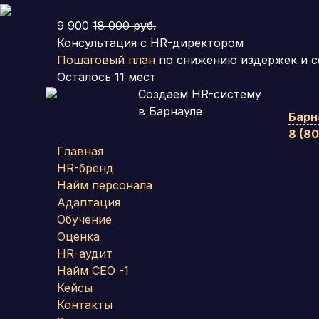
9 900
18 000 руб.
Консультация с HR-директором
Пошаговый план
по снижению издержек и с
Осталось
11
мест
Создаем HR-систему
в Барнауле
Барн
8 (8
Главная
HR-бренд
Найм персонала
Адаптация
Обучение
Оценка
HR-аудит
Найм СЕО -1
Кейсы
Контакты