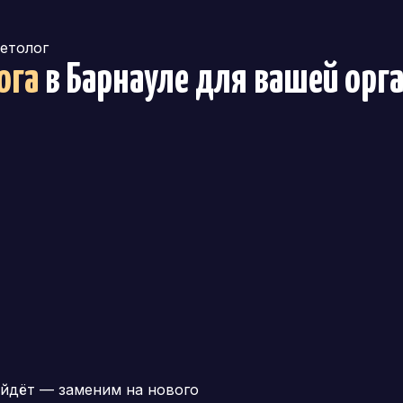
етолог
ога
в Барнауле
для вашей орг
йдёт — заменим на нового