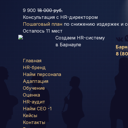
9 900
18 000 руб.
Консультация с HR-директором
Пошаговый план
по снижению издержек и с
Осталось
11
мест
Создаем HR-систему
в Барнауле
Барн
8 (8
Главная
HR-бренд
Найм персонала
Адаптация
Обучение
Оценка
HR-аудит
Найм СЕО -1
Кейсы
Контакты