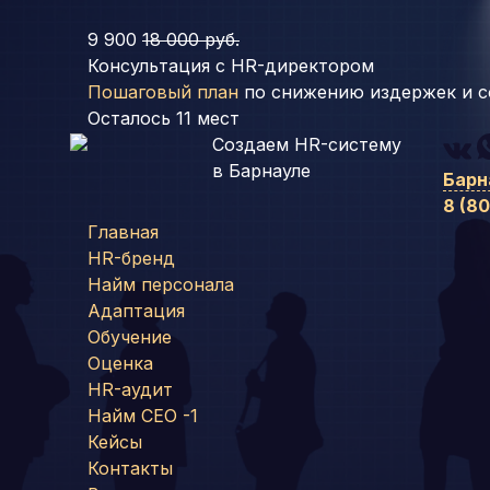
9 900
18 000 руб.
Консультация с HR-директором
Пошаговый план
по снижению издержек и с
Осталось
11
мест
Создаем HR-систему
в Барнауле
Барн
8 (8
Главная
HR-бренд
Найм персонала
Адаптация
Обучение
Оценка
HR-аудит
Найм СЕО -1
Кейсы
Контакты