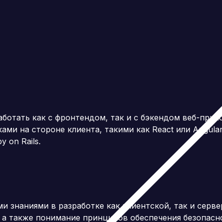
работать как с фронтендом, так и с бэкендом веб-пр
ами на стороне клиента, такими как React или Angula
y on Rails.
ми знаниями в разработке как клиентской, так и серв
I, а также понимание принципов обеспечения безопас