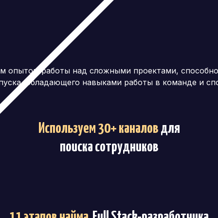
ным опытом работы над сложными проектами, способн
пуска, обладающего навыками работы в команде и сп
Используем 30+ каналов
для
поиска сотрудников
11 этапов найма
Full Stack-разработчика