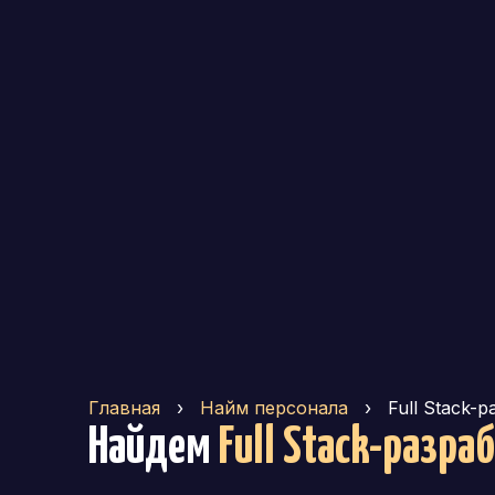
Главная
›
Найм персонала
›
Full Stack-
Найдем
Full Stack-разра