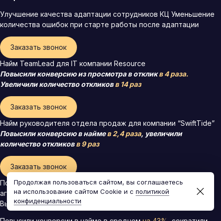
Улучшение качества адаптации сотрудников КЦ Уменьшение
количества ошибок при старте работы после адаптации
Заказать звонок
Найм TeamLead для IT компании Resource
Повысили конверсию из просмотра в отклик
в 4 раза.
Увеличили количество откликов
в 14 раз
Заказать звонок
Найм руководителя отдела продаж для компании “SwiftTide”
Повысили конверсию в найме
в 2,4 раза
, увеличили
количество откликов
в 9 раз
Заказать звонок
Продолжая пользоваться сайтом, вы соглашаетесь
Полное построение HR-системы для маркетингового
на использование сайтом Cookie и с
политикой
агентства
конфиденциальности
Выполнили более 52 услуг
Повысили конверсии в найме в среднем
на 43%
, сократили