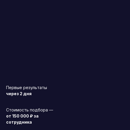
Первые результаты
через 2 дня
Генеральный директор (CEO)
Стоимость подбора —
от 150 000 ₽ за
Коммерческий директор
сотрудника
Директор по маркетингу (CMO)