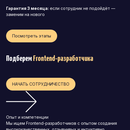
Операционный директор (COO)
Гарантия 3 месяца:
если сотрудник не подойдёт —
заменим на нового
Директор по персоналу (HR-директор)
Директор по стратегическому развитию
Посмотреть этапы
Финансовый директор (CFO)
Технический директор (CTO)
Мировой HR
Подберем
Frontend-разработчика
Франшиза
НАЧАТЬ СОТРУДНИЧЕСТВО
Опыт и компетенции
Мы ищем Frontend-разработчиков с опытом создания
высококачественных, отзывчивых и интуитивно