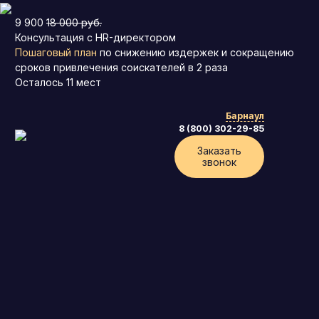
9 900
18 000 руб.
Консультация с HR-директором
Пошаговый план
по снижению издержек и сокращению
сроков привлечения соискателей в 2 раза
Осталось
11
мест
Барнаул
8 (800) 302-29-85
Заказать
звонок
Главная
›
Найм персонала
›
Frontend-разработчик
Найдем
Frontend-разработчика
в Барнауле
для вашей организации
Найти Frontend-разработчика