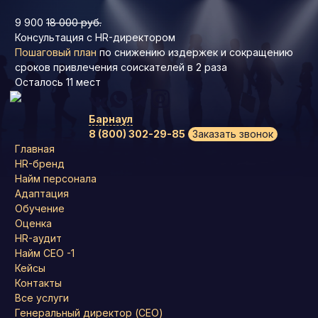
9 900
18 000 руб.
Консультация с HR-директором
Пошаговый план
по снижению издержек и сокращению
сроков привлечения соискателей в 2 раза
Осталось
11
мест
Барнаул
8 (800) 302-29-85
Заказать звонок
Главная
HR-бренд
Найм персонала
Адаптация
Обучение
Оценка
HR-аудит
Найм СЕО -1
Кейсы
Контакты
Все услуги
Генеральный директор (CEO)