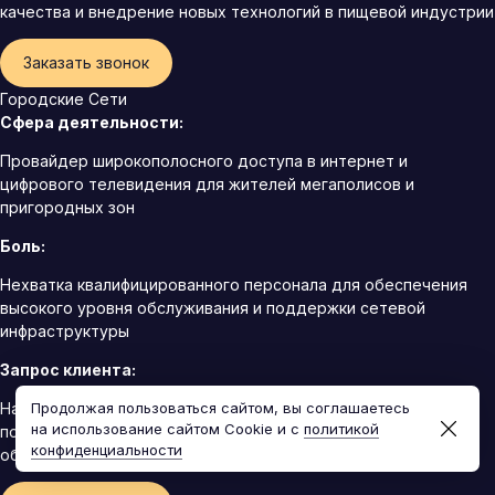
качества и внедрение новых технологий в пищевой индустрии
Заказать звонок
Городские Сети
Сфера деятельности:
Провайдер широкополосного доступа в интернет и
цифрового телевидения для жителей мегаполисов и
пригородных зон
Боль:
Нехватка квалифицированного персонала для обеспечения
высокого уровня обслуживания и поддержки сетевой
инфраструктуры
Запрос клиента:
Продолжая пользоваться сайтом, вы соглашаетесь
Найм специалиста по работе с персоналом для развития и
на использование сайтом Cookie и с
политикой
поддержки команды технического обслуживания и
конфиденциальности
обеспечения высокого уровня клиентского сервиса