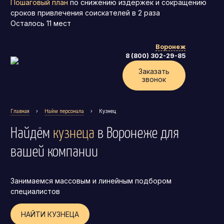
Пошаговый план
по снижению издержек и сокращению
сроков привлечения соискателей в 2 раза
Осталось
11
мест
Воронеж
8 (800) 302-29-85
Заказать
звонок
Главная
›
Найм персонала
›
Кузнец
Найдём
кузнеца
в Воронеже
для
вашей компании
Занимаемся массовым и линейным подбором
Генеральный директор (CEO)
специалистов
Коммерческий директор
НАЙТИ КУЗНЕЦА
Директор по маркетингу (CMO)