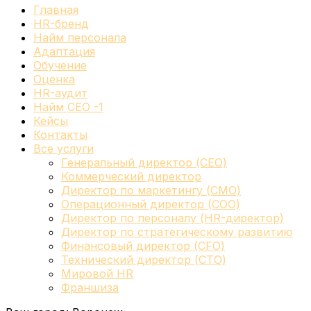
Главная
HR-бренд
Найм персонала
Адаптация
Обучение
Оценка
HR-аудит
Найм СЕО -1
Кейсы
Контакты
Все услуги
Генеральный директор (CEO)
Коммерческий директор
Директор по маркетингу (CMO)
Операционный директор (COO)
Директор по персоналу (HR-директор)
Директор по стратегическому развитию
Финансовый директор (CFO)
Технический директор (CTO)
Мировой HR
Франшиза