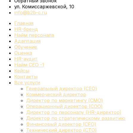
Обратный звонок
ул. Комиссаржевской, 10
info@b2b-c.ru
Главная
HR-бренд
Найм персонала
Адаптация
Обучение
Оценка
HR-аудит
Найм СЕО -1
Кейсы
Контакты
Все услуги
Генеральный директор (CEO)
Коммерческий директор
Директор по маркетингу (CMO)
Операционный директор (COO)
Директор по персоналу (HR-директор)
Директор по стратегическому развитию
Финансовый директор (CFO)
Технический директор (CTO)