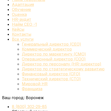
Адаптация
Обучение
Оценка
HR-аудит
Найм СЕО -1
Кейсы
Контакты
Все услуги
Генеральный директор (CEO)
Коммерческий директор
Директор по маркетингу (CMO)
Операционный директор (COO)
Директор по персоналу (HR-директор)
Директор по стратегическому развитию
Финансовый директор (CFO)
Технический директор (CTO)
Мировой HR
Франшиза
Ваш город:
Воронеж
8 (800) 302-29-85