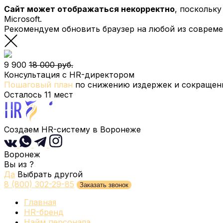
Сайт может отображаться некорректно
, поскольк
Microsoft.
Рекомендуем обновить браузер на любой из соврем
9 900
18 000 руб.
Консультация с HR-директором
Пошаговый план
по снижению издержек и сокращени
Осталось
11
мест
Создаем HR-систему
в Воронеже
Воронеж
Вы из
?
Да
Выбрать другой
8 (800) 302-29-85
Заказать звонок
Главная
HR-бренд
Найм персонала