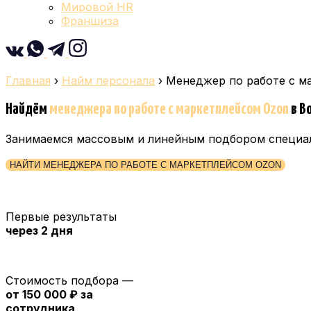
Мировой HR
Франшиза
Главная
›
Найм персонала
›
Менеджер по работе с м
Найдём
менеджера по работе с маркетплейсом Ozon
в В
Занимаемся массовым и линейным подбором специа
НАЙТИ МЕНЕДЖЕРА ПО РАБОТЕ С МАРКЕТПЛЕЙСОМ OZON
Первые результаты
через 2 дня
Стоимость подбора —
от 150 000 ₽ за
сотрудника