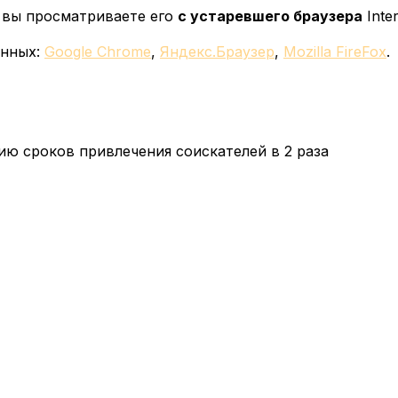
у вы просматриваете его
с устаревшего браузера
Inter
енных:
Google Chrome
,
Яндекс.Браузер
,
Mozilla FireFox
.
ю сроков привлечения соискателей в 2 раза