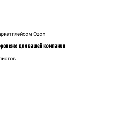
аркетплейсом Ozon
оронеже
для вашей компании
листов