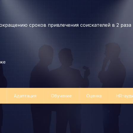
окращению сроков привлечения соискателей в 2 раза
еже
Адаптация
Обучение
Оценка
HR-ауд