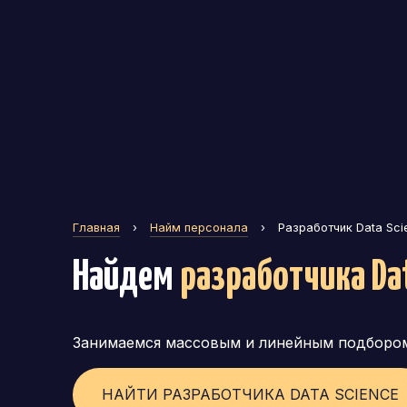
Генеральный директор (CEO)
Коммерческий директор
Директор по маркетингу (CMO)
Операционный директор (COO)
Директор по персоналу (HR-директор)
Директор по стратегическому развитию
Главная
›
Найм персонала
›
Разработчик Data Sci
Финансовый директор (CFO)
Найдем
разработчика Da
Технический директор (CTO)
Мировой HR
Занимаемся массовым и линейным подборо
Франшиза
НАЙТИ РАЗРАБОТЧИКА DATA SCIENCE