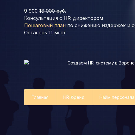
9 900
18 000 руб.
Консультация с HR-директором
Пошаговый план
по снижению издержек и с
Осталось
11
мест
Создаем HR-систему
в Ворон
Главная
HR-бренд
Найм персонала