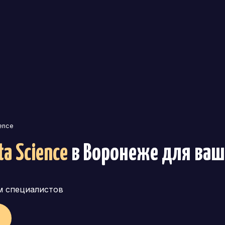
ence
ta Science
в Воронеже
для ваш
м специалистов