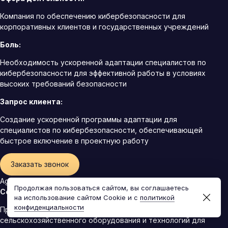
Компания по обеспечению кибербезопасности для
корпоративных клиентов и государственных учреждений
Боль:
Необходимость ускоренной адаптации специалистов по
кибербезопасности для эффективной работы в условиях
высоких требований безопасности
Запрос клиента:
Создание ускоренной программы адаптации для
специалистов по кибербезопасности, обеспечивающей
быстрое включение в проектную работу
Заказать звонок
AgroTech
Продолжая пользоваться сайтом, вы соглашаетесь
Сфера деятельности:
на использование сайтом Cookie и с
политикой
конфиденциальности
Производитель и поставщик современного
сельскохозяйственного оборудования и технологий для