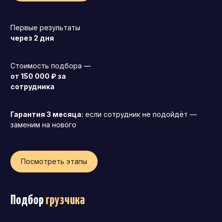
Операционный директор (COO)
Первые результаты
Директор по персоналу (HR-директор)
через 2 дня
Директор по стратегическому развитию
Финансовый директор (CFO)
Стоимость подбора —
от 150 000 ₽ за
Технический директор (CTO)
сотрудника
Мировой HR
Франшиза
Гарантия 3 месяца:
если сотрудник не подойдёт —
заменим на нового
Посмотреть этапы
Подбор
грузчика