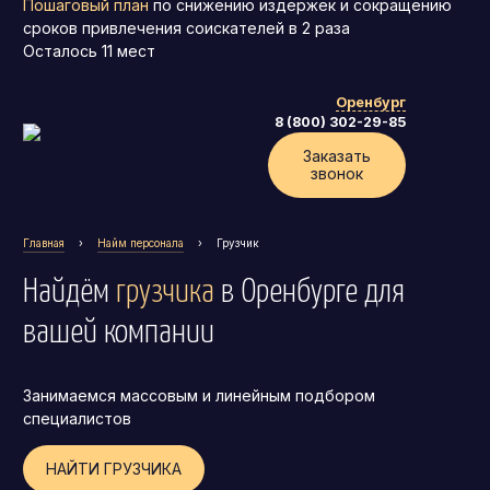
Пошаговый план
по снижению издержек и сокращению
сроков привлечения соискателей в 2 раза
Осталось
11
мест
Оренбург
8 (800) 302-29-85
Заказать
звонок
Главная
›
Найм персонала
›
Грузчик
Найдём
грузчика
в Оренбурге
для
вашей компании
Занимаемся массовым и линейным подбором
Генеральный директор (CEO)
специалистов
Коммерческий директор
НАЙТИ ГРУЗЧИКА
Директор по маркетингу (CMO)