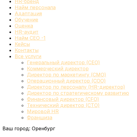
HR-бренд
Найм персонала
Адаптация
Обучение
Оценка
HR-аудит
Найм СЕО -1
Кейсы
Контакты
Все услуги
Генеральный директор (CEO)
Коммерческий директор
Директор по маркетингу (CMO)
Операционный директор (COO)
Директор по персоналу (HR-директор)
Директор по стратегическому развитию
Финансовый директор (CFO)
Технический директор (CTO)
Мировой HR
Франшиза
Ваш город:
Оренбург