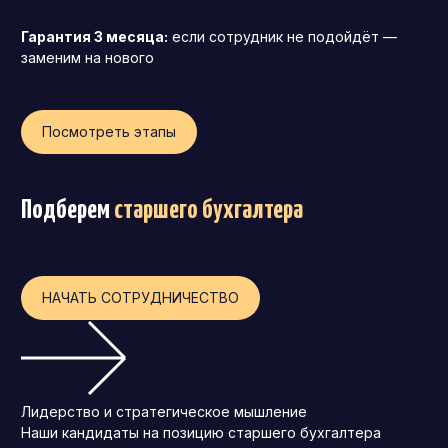
Операционный директор (COO)
Гарантия 3 месяца:
если сотрудник не подойдёт —
заменим на нового
Директор по персоналу (HR-директор)
Директор по стратегическому развитию
Финансовый директор (CFO)
Посмотреть этапы
Технический директор (CTO)
Мировой HR
Подберем
старшего бухгалтера
Франшиза
НАЧАТЬ СОТРУДНИЧЕСТВО
Лидерство и стратегическое мышление
Наши кандидаты на позицию старшего бухгалтера