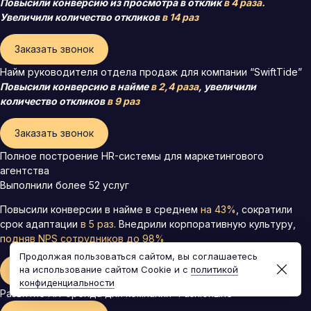
Повысили конверсию из просмотра в отклик
в 4 раза.
Увеличили количество откликов
в 14 раз
Заказать звонок
Найм руководителя отдела продаж для компании “SwiftTide”
Повысили конверсию в найме
в 2,4 раза
, увеличили
количество откликов
в 9 раз
Заказать звонок
Полное построение HR-системы для маркетингового
агентства
Выполнили более 52 услуг
Повысили конверсии в найме в среднем
на 43%
, сократили
срок адаптации
в 5 раз
. Внедрили корпоративную культуру,
подняв
NPS сотрудников до 98%
Продолжая пользоваться сайтом, вы соглашаетесь
на использование сайтом Cookie и с
политикой
Заказать звонок
конфиденциальности
Развитие HR-бренда для компании “FashionLine”