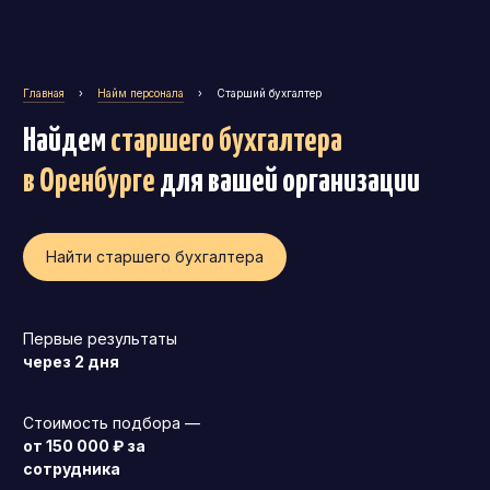
Главная
›
Найм персонала
›
Старший бухгалтер
Найдем
старшего бухгалтера
в Оренбурге
для вашей организации
Найти старшего бухгалтера
Первые результаты
через 2 дня
Генеральный директор (CEO)
Стоимость подбора —
Коммерческий директор
от 150 000 ₽ за
сотрудника
Директор по маркетингу (CMO)