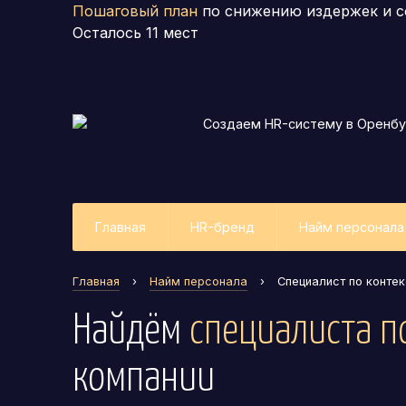
Пошаговый план
по снижению издержек и с
Осталось
11
мест
Создаем HR-систему
в Оренбу
Главная
HR-бренд
Найм персонала
Главная
›
Найм персонала
›
Специалист по конте
Найдём
специалиста п
компании