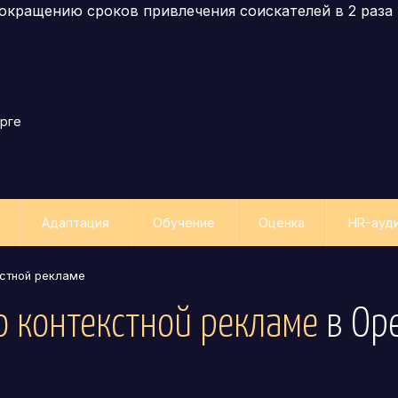
окращению сроков привлечения соискателей в 2 раза
рге
Адаптация
Обучение
Оценка
HR-ауд
кстной рекламе
о контекстной рекламе
в Ор