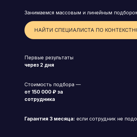
Занимаемся массовым и линейным подборо
Генеральный директор (CEO)
Коммерческий директор
НАЙТИ СПЕЦИАЛИСТА ПО КОНТЕКСТН
Директор по маркетингу (CMO)
Операционный директор (COO)
Первые результаты
Директор по персоналу (HR-директор)
через 2 дня
Директор по стратегическому развитию
Стоимость подбора —
Финансовый директор (CFO)
от 150 000 ₽ за
Технический директор (CTO)
сотрудника
Мировой HR
Гарантия 3 месяца:
если сотрудник не подо
Франшиза