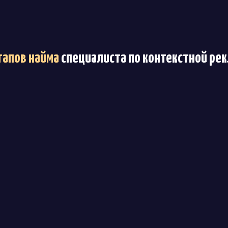
этапов найма
специалиста по контекстной ре