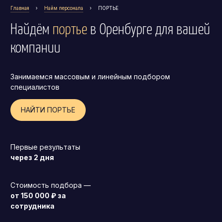
Главная
›
Найм персонала
›
ПОРТЬЕ
Операционный директор (COO)
Найдём
портье
в Оренбурге
для вашей
Директор по персоналу (HR-директор)
компании
Директор по стратегическому развитию
Финансовый директор (CFO)
Занимаемся массовым и линейным подбором
Технический директор (CTO)
специалистов
Мировой HR
НАЙТИ ПОРТЬЕ
Франшиза
Первые результаты
через 2 дня
Стоимость подбора —
от 150 000 ₽ за
сотрудника