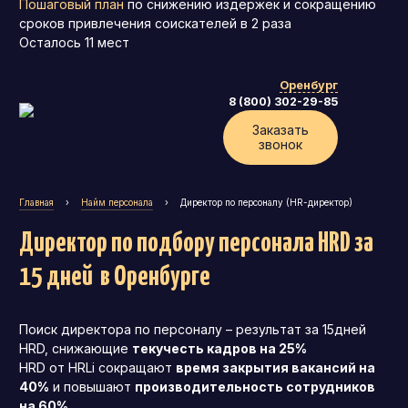
Пошаговый план
по снижению издержек и сокращению
сроков привлечения соискателей в 2 раза
Осталось
11
мест
Оренбург
8 (800) 302-29-85
Заказать
звонок
Главная
›
Найм персонала
›
Директор по персоналу (HR-директор)
Директор по подбору персонала HRD за
15 дней
в Оренбурге
Поиск директора по персоналу – результат за 15дней
Генеральный директор (CEO)
HRD, снижающие
текучесть кадров на 25%
HRD от HRLi сокращают
время закрытия вакансий на
Коммерческий директор
40%
и повышают
производительность сотрудников
Директор по маркетингу (CMO)
на 60%