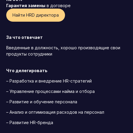
Гарантия замены
в договоре
Операционный директор (COO)
Найти HRD директора
Директор по персоналу (HR-директор)
Директор по стратегическому развитию
За что отвечает
Финансовый директор (CFO)
Технический директор (CTO)
Введенные в должность, хорошо производящие свои
продукты сотрудники
Мировой HR
Франшиза
Что делегировать
– Разработка и внедрение HR-стратегий
– Управление процессами найма и отбора
– Развитие и обучение персонала
– Анализ и оптимизация расходов на персонал
– Развитие HR-бренда