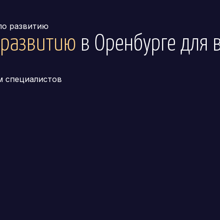
по развитию
 развитию
в Оренбурге
для 
м специалистов