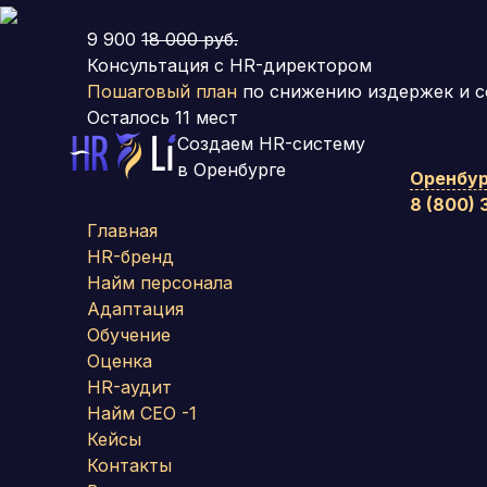
9 900
18 000 руб.
Консультация с HR-директором
Пошаговый план
по снижению издержек и с
Осталось
11
мест
Создаем HR-систему
в Оренбурге
Оренбу
8 (800)
Главная
HR-бренд
Найм персонала
Адаптация
Обучение
Оценка
HR-аудит
Найм СЕО -1
Кейсы
Контакты