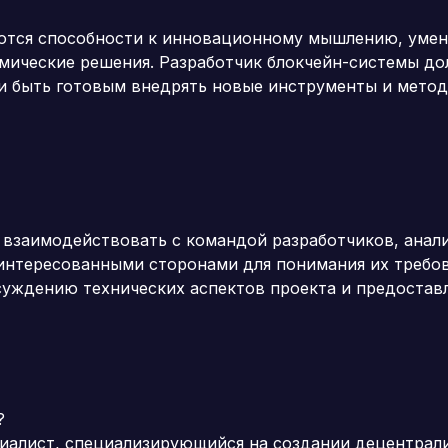
ются способности к инновационному мышлению, умен
мические решения. Разработчик блокчейн-системы до
 и быть готовым внедрять новые инструменты и метод
 взаимодействовать с командой разработчиков, анал
аинтересованными сторонами для понимания их требо
бсуждению технических аспектов проекта и предостав
?
циалист, специализирующийся на создании децентрал