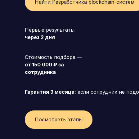
Найти Разработчика blockchain-систем
Генеральный директор (CEO)
Коммерческий директор
Первые результаты
через 2 дня
Директор по маркетингу (CMO)
Операционный директор (COO)
Стоимость подбора —
Директор по персоналу (HR-директор)
от 150 000 ₽ за
сотрудника
Директор по стратегическому развитию
Финансовый директор (CFO)
Гарантия 3 месяца:
если сотрудник не подо
Технический директор (CTO)
Мировой HR
Посмотреть этапы
Франшиза