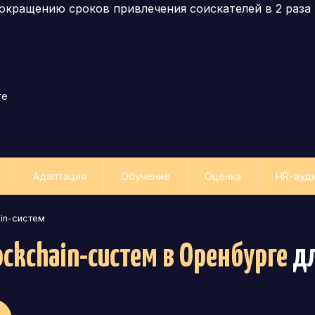
окращению сроков привлечения соискателей в 2 раза
ге
Адаптация
Обучение
Оценка
HR-ауд
ain-систем
ockchain-систем
в Оренбурге
дл