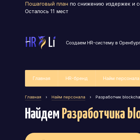
Пошаговый план
по снижению издержек и с
Осталось
11
мест
Создаем HR-систему
в Оренбур
Главная
HR-бренд
Найм персонала
Главная
›
Найм персонала
›
Разработчик blockch
Найдем
Разработчика bl