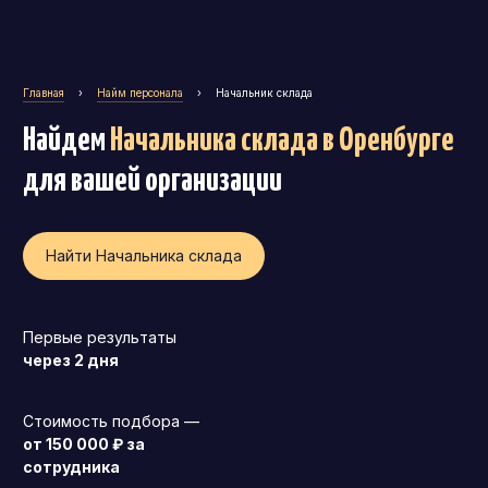
Главная
›
Найм персонала
›
Начальник склада
Найдем
Начальника склада
в Оренбурге
для вашей организации
Найти Начальника склада
Первые результаты
через 2 дня
Генеральный директор (CEO)
Стоимость подбора —
Коммерческий директор
от 150 000 ₽ за
сотрудника
Директор по маркетингу (CMO)