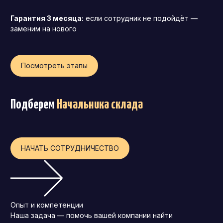
Операционный директор (COO)
Гарантия 3 месяца:
если сотрудник не подойдёт —
заменим на нового
Директор по персоналу (HR-директор)
Директор по стратегическому развитию
Финансовый директор (CFO)
Посмотреть этапы
Технический директор (CTO)
Мировой HR
Подберем
Начальника склада
Франшиза
НАЧАТЬ СОТРУДНИЧЕСТВО
Опыт и компетенции
Наша задача — помочь вашей компании найти