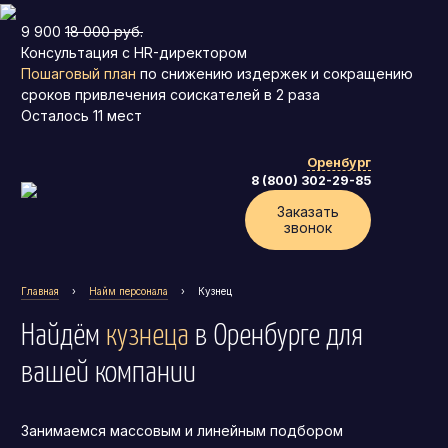
9 900
18 000 руб.
Консультация с HR-директором
Пошаговый план
по снижению издержек и сокращению
сроков привлечения соискателей в 2 раза
Осталось
11
мест
Оренбург
8 (800) 302-29-85
Заказать
звонок
Главная
›
Найм персонала
›
Кузнец
Найдём
кузнеца
в Оренбурге
для
вашей компании
Занимаемся массовым и линейным подбором