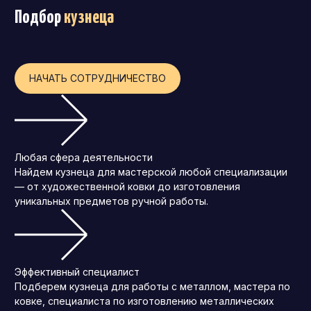
Подбор
кузнеца
Операционный директор (COO)
Директор по персоналу (HR-директор)
Директор по стратегическому развитию
НАЧАТЬ СОТРУДНИЧЕСТВО
Финансовый директор (CFO)
Технический директор (CTO)
Мировой HR
Любая сфера деятельности
Франшиза
Найдем кузнеца для мастерской любой специализации
— от художественной ковки до изготовления
уникальных предметов ручной работы.
Эффективный специалист
Подберем кузнеца для работы с металлом, мастера по
ковке, специалиста по изготовлению металлических