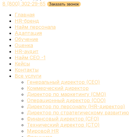
8 (800) 302-29-85
Заказать звонок
Главная
HR-бренд
Найм персонала
Адаптация
Обучение
Оценка
HR-аудит
Найм СЕО -1
Кейсы
Контакты
Все услуги
Генеральный директор (CEO)
Коммерческий директор
Директор по маркетингу (CMO)
Операционный директор (COO)
Директор по персоналу (HR-директор)
Директор по стратегическому развитию
Финансовый директор (CFO)
Технический директор (CTO)
Мировой HR