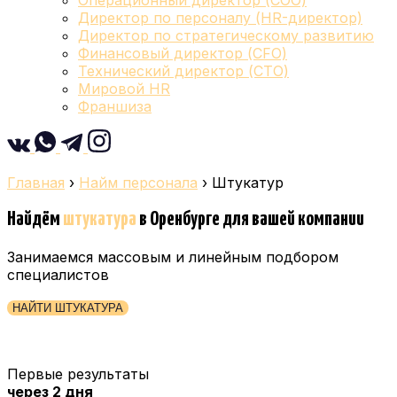
Операционный директор (COO)
Директор по персоналу (HR-директор)
Директор по стратегическому развитию
Финансовый директор (CFO)
Технический директор (CTO)
Мировой HR
Франшиза
Главная
›
Найм персонала
›
Штукатур
Найдём
штукатура
в Оренбурге
для вашей компании
Занимаемся массовым и линейным подбором
специалистов
НАЙТИ ШТУКАТУРА
Первые результаты
через 2 дня