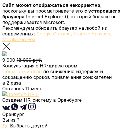
Сайт может отображаться некорректно
,
поскольку вы просматриваете его
с устаревшего
браузера
Internet Explorer (
), который больше не
поддерживается Microsoft.
Рекомендуем обновить браузер на любой из
современных:
Google Chrome
,
Яндекс.Браузер
,
Mozilla FireFox
.
9 900
18 000 руб.
Консультация с HR-директором
Пошаговый план
по снижению издержек и
сокращению сроков привлечения соискателей
в 2 раза
Осталось
11
мест
Создаем HR-систему
в Оренбурге
Оренбург
Вы из
?
Да
Выбрать другой