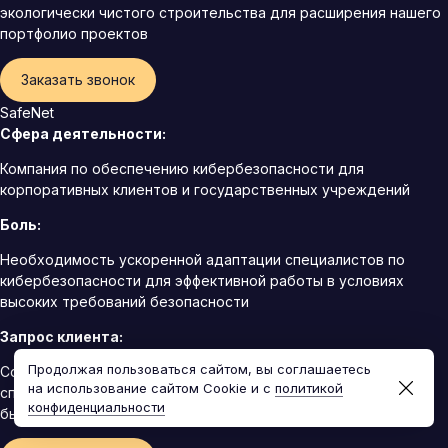
экологически чистого строительства для расширения нашего
портфолио проектов
Заказать звонок
SafeNet
Сфера деятельности:
Компания по обеспечению кибербезопасности для
корпоративных клиентов и государственных учреждений
Боль:
Необходимость ускоренной адаптации специалистов по
кибербезопасности для эффективной работы в условиях
высоких требований безопасности
Запрос клиента:
Продолжая пользоваться сайтом, вы соглашаетесь
Создание ускоренной программы адаптации для
на использование сайтом Cookie и с
политикой
специалистов по кибербезопасности, обеспечивающей
конфиденциальности
быстрое включение в проектную работу