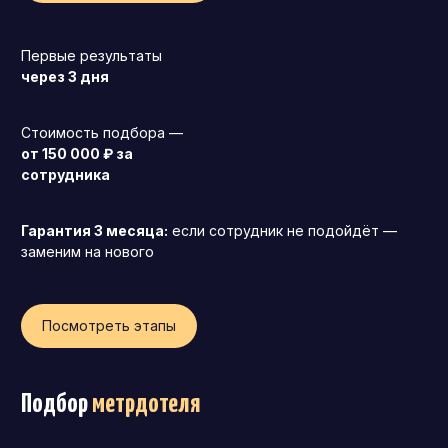
Операционный директор (COO)
Первые результаты
Директор по персоналу (HR-директор)
через 3 дня
Директор по стратегическому развитию
Финансовый директор (CFO)
Стоимость подбора —
от 150 000 ₽ за
Технический директор (CTO)
сотрудника
Мировой HR
Франшиза
Гарантия 3 месяца:
если сотрудник не подойдёт —
заменим на нового
Посмотреть этапы
Подбор
метрдотеля