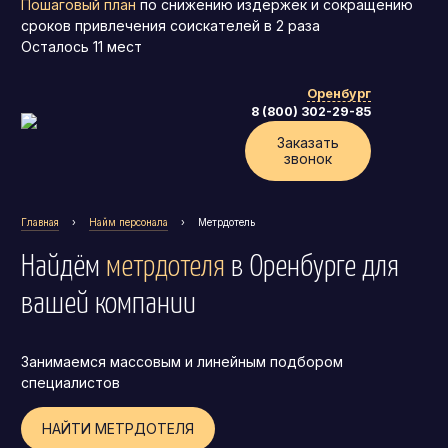
Пошаговый план
по снижению издержек и сокращению
сроков привлечения соискателей в 2 раза
Осталось
11
мест
Оренбург
8 (800) 302-29-85
Заказать
звонок
Главная
›
Найм персонала
›
Метрдотель
Найдём
метрдотеля
в Оренбурге
для
вашей компании
Занимаемся массовым и линейным подбором
Генеральный директор (CEO)
специалистов
Коммерческий директор
НАЙТИ МЕТРДОТЕЛЯ
Директор по маркетингу (CMO)