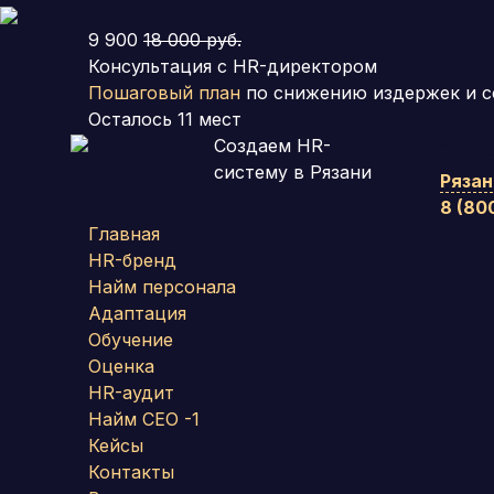
9 900
18 000 руб.
Консультация с HR-директором
Пошаговый план
по снижению издержек и с
Осталось
11
мест
Создаем HR-
систему
в Рязани
Рязан
8 (80
Главная
HR-бренд
Найм персонала
Адаптация
Обучение
Оценка
HR-аудит
Найм СЕО -1
Кейсы
Контакты