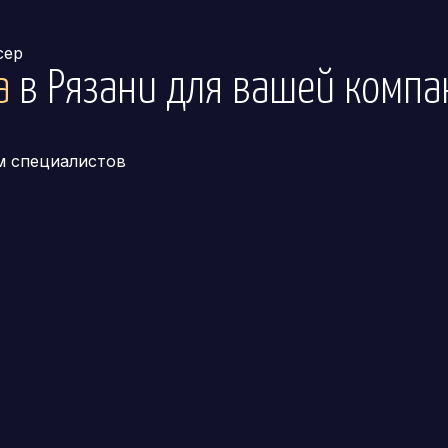
сер
а
в Рязани
для вашей компа
м специалистов