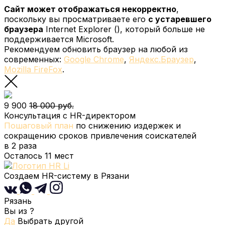
Сайт может отображаться некорректно
,
поскольку вы просматриваете его
с устаревшего
браузера
Internet Explorer (
), который больше не
поддерживается Microsoft.
Рекомендуем обновить браузер на любой из
современных:
Google Chrome
,
Яндекс.Браузер
,
Mozilla FireFox
.
9 900
18 000 руб.
Консультация с HR-директором
Пошаговый план
по снижению издержек и
сокращению сроков привлечения соискателей
в 2 раза
Осталось
11
мест
Создаем HR-систему
в Рязани
Рязань
Вы из
?
Да
Выбрать другой