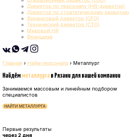
Операционный директор (COO)
Директор по персоналу (HR-директор)
Директор по стратегическому развитию
Финансовый директор (CFO)
Технический директор (CTO)
Мировой HR
Франшиза
Главная
›
Найм персонала
›
Металлург
Найдём
металлурга
в Рязани
для вашей компании
Занимаемся массовым и линейным подбором
специалистов
НАЙТИ МЕТАЛЛУРГА
Первые результаты
через 2 дня