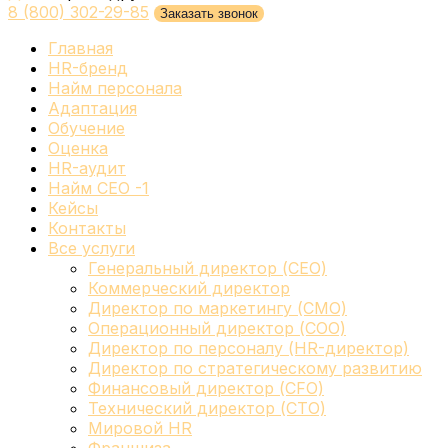
8 (800) 302-29-85
Заказать звонок
Главная
HR-бренд
Найм персонала
Адаптация
Обучение
Оценка
HR-аудит
Найм СЕО -1
Кейсы
Контакты
Все услуги
Генеральный директор (CEO)
Коммерческий директор
Директор по маркетингу (CMO)
Операционный директор (COO)
Директор по персоналу (HR-директор)
Директор по стратегическому развитию
Финансовый директор (CFO)
Технический директор (CTO)
Мировой HR