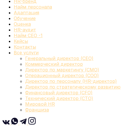
HR-бренд
Найм персонала
Адаптация
Обучение
Оценка
HR-аудит
Найм СЕО -1
Кейсы
Контакты
Все услуги
Генеральный директор (CEO)
Коммерческий директор
Директор по маркетингу (CMO)
Операционный директор (COO)
Директор по персоналу (HR-директор)
Директор по стратегическому развитию
Финансовый директор (CFO)
Технический директор (CTO)
Мировой HR
Франшиза