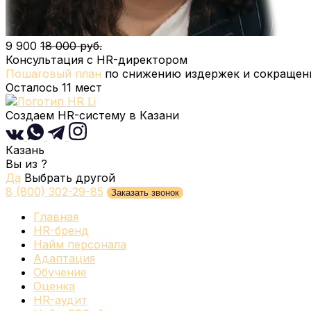
9 900
18 000 руб.
Консультация с HR-директором
Пошаговый план
по снижению издержек и сокращени
Осталось
11
мест
Создаем HR-систему
в Казани
Казань
Вы из
?
Да
Выбрать другой
8 (800) 302-29-85
Заказать звонок
Главная
HR-бренд
Найм персонала
Адаптация
Обучение
Оценка
HR-аудит