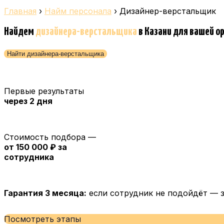
Главная
›
Найм персонала
›
Дизайнер-верстальщик
Найдем
дизайнера-верстальщика
в Казани
для вашей о
Найти дизайнера-верстальщика
Первые результаты
через 2 дня
Стоимость подбора —
от 150 000 ₽ за
сотрудника
Гарантия 3 месяца:
если сотрудник не подойдёт — 
Посмотреть этапы