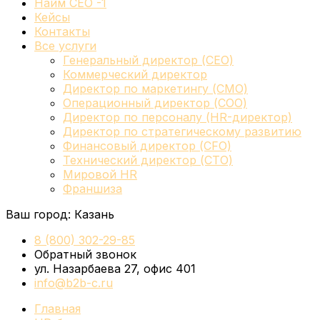
Найм СЕО -1
Кейсы
Контакты
Все услуги
Генеральный директор (CEO)
Коммерческий директор
Директор по маркетингу (CMO)
Операционный директор (COO)
Директор по персоналу (HR-директор)
Директор по стратегическому развитию
Финансовый директор (CFO)
Технический директор (CTO)
Мировой HR
Франшиза
Ваш город:
Казань
8 (800) 302-29-85
Обратный звонок
ул. Назарбаева 27, офис 401
info@b2b-c.ru
Главная