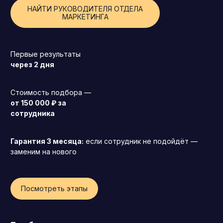
НАЙТИ РУКОВОДИТЕЛЯ ОТДЕЛА
Операционный директор (COO)
МАРКЕТИНГА
Директор по персоналу (HR-директор)
Директор по стратегическому развитию
Первые результаты
Финансовый директор (CFO)
через 2 дня
Технический директор (CTO)
Стоимость подбора —
Мировой HR
от 150 000 ₽ за
Франшиза
сотрудника
Гарантия 3 месяца:
если сотрудник не подойдёт —
заменим на нового
Посмотреть этапы