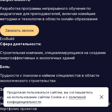
Разработка программы непрерывного обучения по
андрагогике для преподавателей, включая новейшие
методики и технологии в области онлайн-образования
Заказать звонок
EcoBuild
Сфера деятельности:
Строительная компания, специализирующаяся на создании
энергоэффективных и экологичных зданий
Боль:
Трудности с поиском и наймом специалистов в области
экологического строительства
Запрос клиента:
Продолжая пользоваться сайтом, вы соглашаетесь
на использование сайтом Cookie и с
политикой
Поиск и найм инженеров-экологов с опытом в области
конфиденциальности
экологически чистого строительства для расширения нашего
портфолио проектов