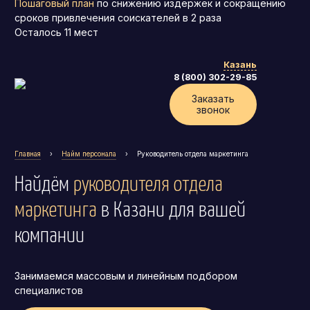
Пошаговый план
по снижению издержек и сокращению
сроков привлечения соискателей в 2 раза
Осталось
11
мест
Казань
8 (800) 302-29-85
Заказать
звонок
Главная
›
Найм персонала
›
Руководитель отдела маркетинга
Найдём
руководителя отдела
маркетинга
в Казани
для вашей
компании
Генеральный директор (CEO)
Занимаемся массовым и линейным подбором
Коммерческий директор
специалистов
Директор по маркетингу (CMO)